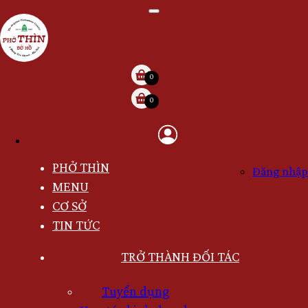
Nhảy
đến
nội
dung
0
0
User
account
PHỞ THÌN
menu
Đăng nhập
MAIN
MENU
NAVIGATION
CƠ SỞ
VI
TIN TỨC
TRỞ THÀNH ĐỐI TÁC
ADD
PARTNER
Tuyển dụng