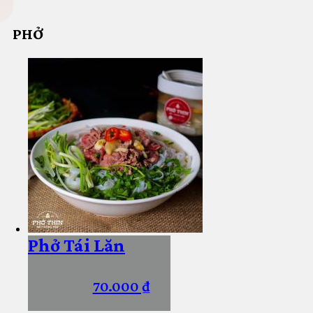
PHỞ
Phở Tái Lăn
70.000 ₫