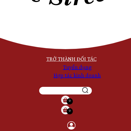
TRỞ THÀNH ĐỐI TÁC
Tuyển dụng
Hợp tác kinh doanh
TÌM
KIẾM
0
0