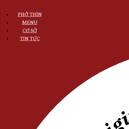
Nhảy
đến
PHỞ THÌN
nội
dung
MAIN
MENU
NAVIGATION
CƠ SỞ
VI
TIN TỨC